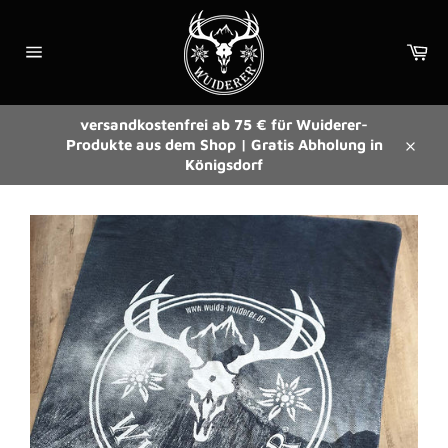
Direkt
zum
Wa
Inhalt
Seitennavigation
versandkostenfrei ab 75 € für Wuiderer-
Produkte aus dem Shop | Gratis Abholung in
Schli
Königsdorf