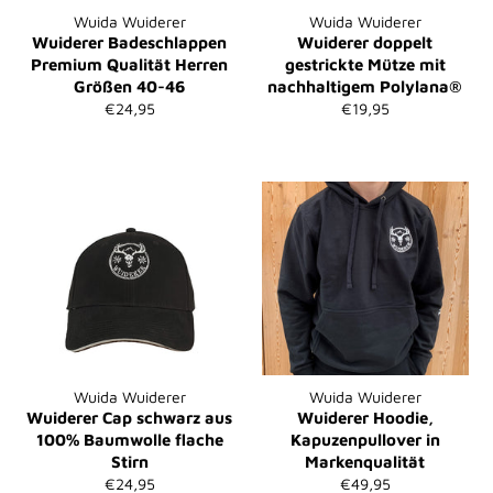
Wuida Wuiderer
Wuida Wuiderer
Wuiderer Badeschlappen
Wuiderer doppelt
Premium Qualität Herren
gestrickte Mütze mit
Größen 40-46
nachhaltigem Polylana®
Normaler
Normaler
€24,95
€19,95
Preis
Preis
Wuida Wuiderer
Wuida Wuiderer
Wuiderer Cap schwarz aus
Wuiderer Hoodie,
100% Baumwolle flache
Kapuzenpullover in
Stirn
Markenqualität
Normaler
Normaler
€24,95
€49,95