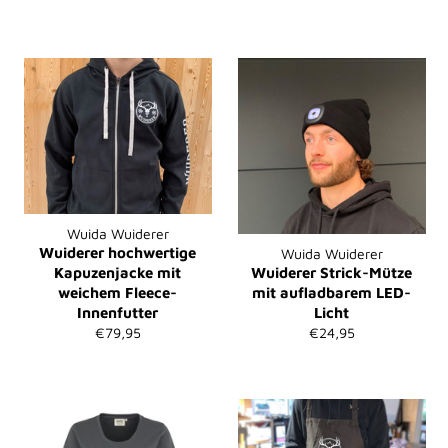
Preis
Preis
Wuida Wuiderer
Wuiderer hochwertige
Wuida Wuiderer
Kapuzenjacke mit
Wuiderer Strick-Mütze
weichem Fleece-
mit aufladbarem LED-
Innenfutter
Licht
Normaler
Normaler
€79,95
€24,95
Preis
Preis