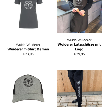
Wuida Wuiderer
Wuiderer Latzschürze mit
Wuida Wuiderer
Wuiderer T-Shirt Damen
Logo
Normaler
Normaler
€23,95
€29,95
Preis
Preis