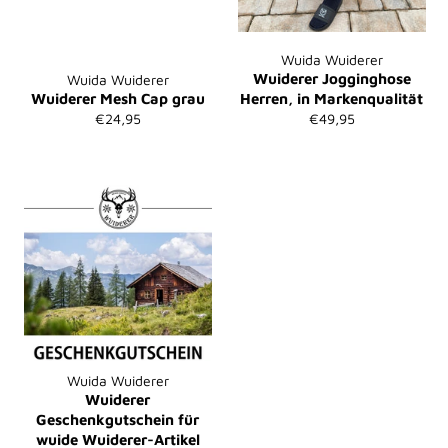
Wuida Wuiderer
Wuiderer Jogginghose
Wuida Wuiderer
Wuiderer Mesh Cap grau
Herren, in Markenqualität
Normaler
Normaler
€24,95
€49,95
Preis
Preis
Wuida Wuiderer
Wuiderer
Geschenkgutschein für
wuide Wuiderer-Artikel