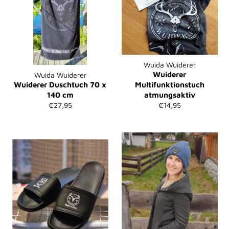
Wuida Wuiderer
Wuiderer
Wuida Wuiderer
Wuiderer Duschtuch 70 x
Multifunktionstuch
140 cm
atmungsaktiv
Normaler
Normaler
€27,95
€14,95
Preis
Preis