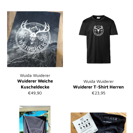
Wuida Wuiderer
Wuiderer Weiche
Wuida Wuiderer
Kuscheldecke
Wuiderer T-Shirt Herren
Normaler
Normaler
€49,90
€23,95
Preis
Preis