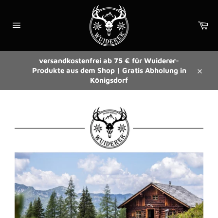
Direkt
zum
Wa
Inhalt
Seitennavigation
versandkostenfrei ab 75 € für Wuiderer-
Produkte aus dem Shop | Gratis Abholung in
Schli
Königsdorf