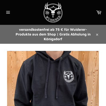
Direkt
zum
Wa
Inhalt
Seitennavigation
versandkostenfrei ab 75 € für Wuiderer-
Produkte aus dem Shop | Gratis Abholung in
Schli
Königsdorf