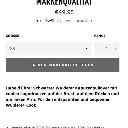
MARKENQUALITÄT
Normaler
€49,95
Preis
inkl. MwSt. zzgl.
Versandkosten
GRÖSSE
MENGE
−
+
IN DEN WARENKORB LEGEN
Habe d'Ehre! Schwarzer Wuiderer Kapuzenpullover mit
coolen Logodrucken auf der Brust, auf dem Rücken und
am linken Arm. Für den entspannten und bequemen
Wuiderer-Look.
Material aus 70% Baumwolle und 30% Polyester